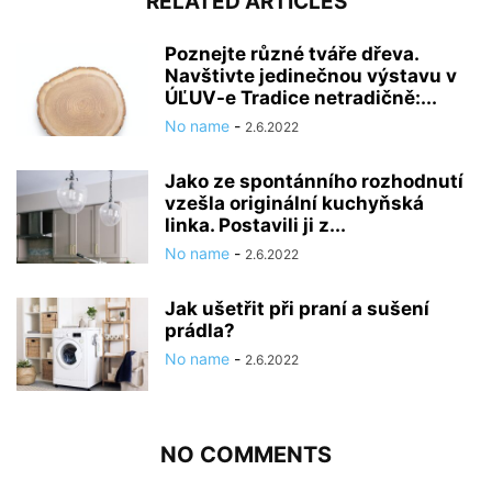
RELATED ARTICLES
Poznejte různé tváře dřeva.
Navštivte jedinečnou výstavu v
ÚĽUV-e Tradice netradičně:...
No name
-
2.6.2022
Jako ze spontánního rozhodnutí
vzešla originální kuchyňská
linka. Postavili ji z...
No name
-
2.6.2022
Jak ušetřit při praní a sušení
prádla?
No name
-
2.6.2022
NO COMMENTS