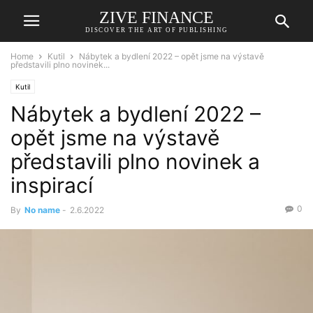
ZIVE FINANCE
DISCOVER THE ART OF PUBLISHING
Home
Kutil
Nábytek a bydlení 2022 – opět jsme na výstavě
představili plno novinek...
Kutil
Nábytek a bydlení 2022 –
opět jsme na výstavě
představili plno novinek a
inspirací
0
By
No name
-
2.6.2022