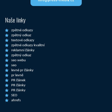
info@press-media.cz
Naše linky
zpětné odkazy
zpětný odkaz
textové odkazy
zpětné odkazy kvalitní
reklamní články
zpětný odkaz
seo webu
seo
levné pr články
pr levně
PR článek
PR články
PR články
SEO
ahrefs