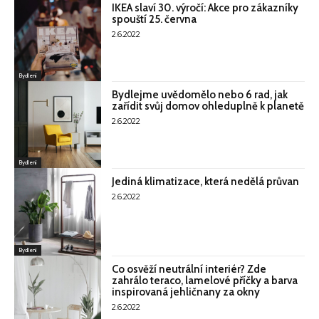
IKEA slaví 30. výročí: Akce pro zákazníky
spouští 25. června
2.6.2022
Bydlení
Bydlejme uvědomělo nebo 6 rad, jak
zařídit svůj domov ohleduplně k planetě
2.6.2022
Bydlení
Jediná klimatizace, která nedělá průvan
2.6.2022
Bydlení
Co osvěží neutrální interiér? Zde
zahrálo teraco, lamelové příčky a barva
inspirovaná jehličnany za okny
2.6.2022