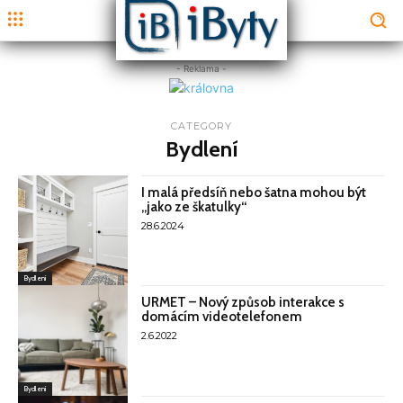
- Reklama -
CATEGORY
Bydlení
I malá předsíň nebo šatna mohou být
„jako ze škatulky“
28.6.2024
Bydlení
URMET – Nový způsob interakce s
domácím videotelefonem
2.6.2022
Bydlení