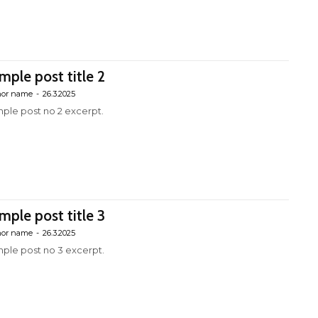
mple post title 2
hor name
-
26.3.2025
ple post no 2 excerpt.
mple post title 3
hor name
-
26.3.2025
ple post no 3 excerpt.