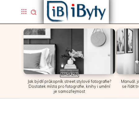
MAGAZÍN
Jak býdlí průkopník street stylové fotografie?
Manuál, j
Dostatek místa pro fotografie, knihy i umění
se řídit 
je samozřejmost