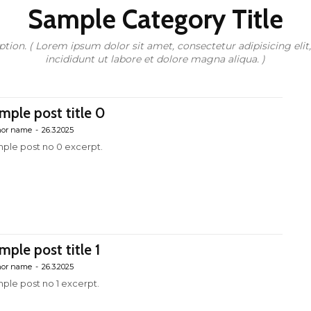
Sample Category Title
tion. ( Lorem ipsum dolor sit amet, consectetur adipisicing eli
incididunt ut labore et dolore magna aliqua. )
mple post title 0
hor name
-
26.3.2025
ple post no 0 excerpt.
mple post title 1
hor name
-
26.3.2025
ple post no 1 excerpt.