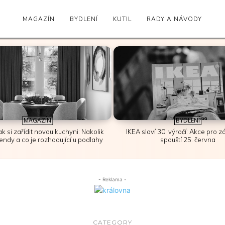
MAGAZÍN
BYDLENÍ
KUTIL
RADY A NÁVODY
MAGAZÍN
BYDLENÍ
ak si zařídit novou kuchyni: Nakolik
IKEA slaví 30. výročí: Akce pro 
trendy a co je rozhodující u podlahy
spouští 25. června
- Reklama -
CATEGORY