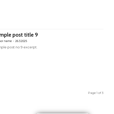
mple post title 9
hor name
-
26.3.2025
ple post no 9 excerpt.
Page 1 of 3