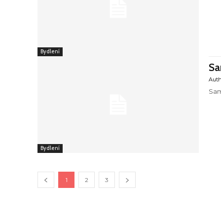
Bydlení
Sa
Aut
Sam
Bydlení
1
2
3