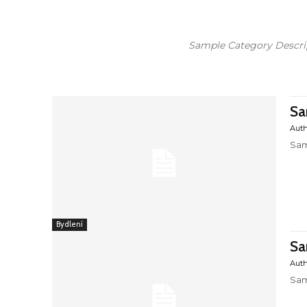
Sample Category Descrip
Sa
Aut
Sam
Bydlení
Sa
Aut
Sam